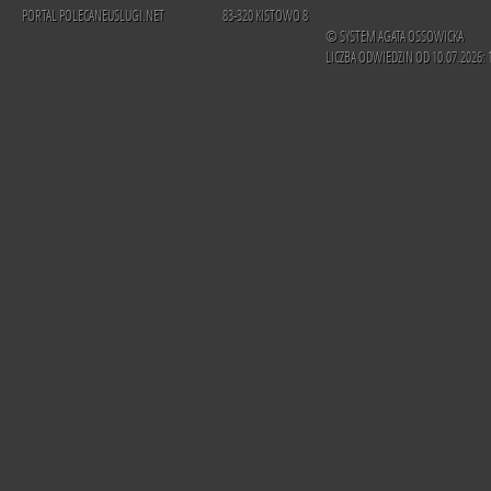
PORTAL POLECANEUSLUGI.NET
83-320 KISTOWO 8
© SYSTEM AGATA OSSOWICKA
LICZBA ODWIEDZIN OD 10.07.2026: