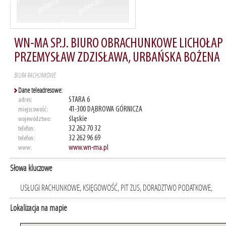
WN-MA SP.J. BIURO OBRACHUNKOWE LICHOŁAP
PRZEMYSŁAW ZDZISŁAWA, URBAŃSKA BOŻENA
BIURA RACHUNKOWE
Dane teleadresowe:
STARA 6
adres:
41-300 DĄBROWA GÓRNICZA
miejscowość:
śląskie
województwo:
32 262 70 32
telefon:
32 262 96 69
telefon:
www.wn-ma.pl
www:
Słowa kluczowe
USŁUGI RACHUNKOWE, KSIĘGOWOŚĆ, PIT ZUS, DORADZTWO PODATKOWE,
Lokalizacja na mapie