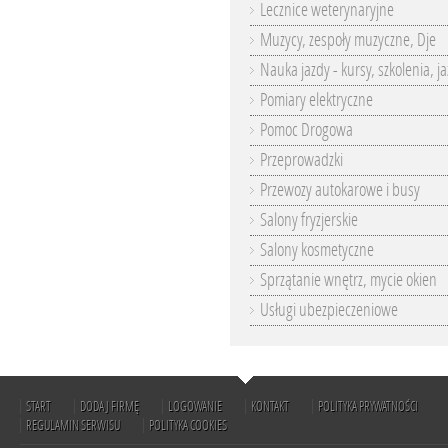
Lecznice weterynaryjne
Muzycy, zespoły muzyczne, Dje
Nauka jazdy - kursy, szkolenia, j
Pomiary elektryczne
Pomoc Drogowa
Przeprowadzki
Przewozy autokarowe i busy
Salony fryzjerskie
Salony kosmetyczne
Sprzątanie wnętrz, mycie okien
Usługi ubezpieczeniowe
START
DODAJ FIRMĘ
LOGOWANIE
KONTAKT
POLITYKA PRYWATNOŚCI
REGULAMIN SERWISU
POLITYKA COOKIES