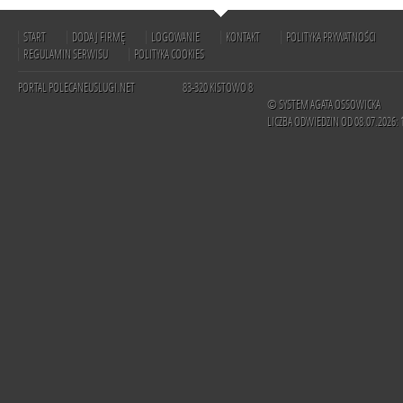
START
DODAJ FIRMĘ
LOGOWANIE
KONTAKT
POLITYKA PRYWATNOŚCI
REGULAMIN SERWISU
POLITYKA COOKIES
PORTAL POLECANEUSLUGI.NET
83-320 KISTOWO 8
© SYSTEM AGATA OSSOWICKA
LICZBA ODWIEDZIN OD 08.07.2026: