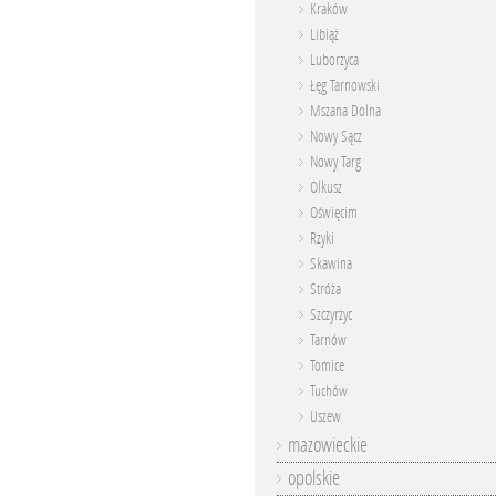
Kraków
Libiąż
Luborzyca
Łęg Tarnowski
Mszana Dolna
Nowy Sącz
Nowy Targ
Olkusz
Oświęcim
Rzyki
Skawina
Stróża
Szczyrzyc
Tarnów
Tomice
Tuchów
Uszew
mazowieckie
opolskie