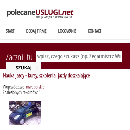
START
DODAJ FIRMĘ
LOGOWANIE
KONTAKT
Zacznij tu
Nauka jazdy - kursy, szkolenia, jazdy doszkalające
Województwo:
małopolskie
Znalezionych rekordów:
1