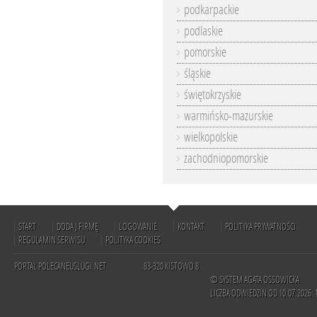
podkarpackie
podlaskie
pomorskie
śląskie
świętokrzyskie
warmińsko-mazurskie
wielkopolskie
zachodniopomorskie
START
DODAJ FIRMĘ
LOGOWANIE
KONTAKT
POLITYKA PRYWATNOŚCI
REGULAMIN SERWISU
POLITYKA COOKIES
PORTAL POLECANEUSLUGI.NET
83-320 KISTOWO 8
© SYSTEM AGATA OSSOWICKA
LICZBA ODWIEDZIN OD 10.07.2026: