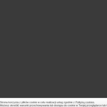
Strona korzysta z plików cookie w celu realizacji usług zgodnie z
Polityką cookies
.
Możesz określić warunki przechowywania lub dostępu do cookie w Twojej przeglądarce lub ko