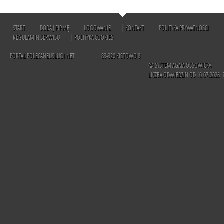
START
DODAJ FIRMĘ
LOGOWANIE
KONTAKT
POLITYKA PRYWATNOŚCI
REGULAMIN SERWISU
POLITYKA COOKIES
PORTAL POLECANEUSLUGI.NET
83-320 KISTOWO 8
© SYSTEM AGATA OSSOWICKA
LICZBA ODWIEDZIN OD 10.07.2026: