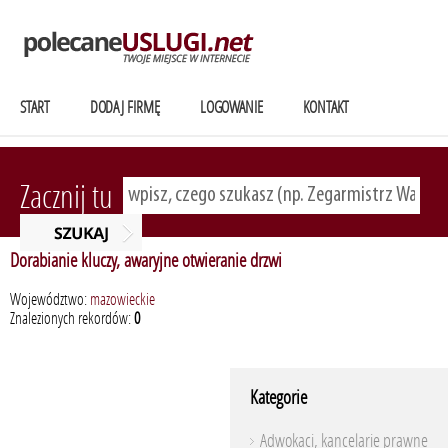
START
DODAJ FIRMĘ
LOGOWANIE
KONTAKT
Zacznij tu
Dorabianie kluczy, awaryjne otwieranie drzwi
Województwo:
mazowieckie
Znalezionych rekordów:
0
Kategorie
Adwokaci, kancelarie prawne