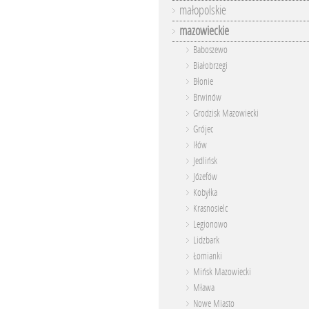
małopolskie
mazowieckie
Baboszewo
Białobrzegi
Błonie
Brwinów
Grodzisk Mazowiecki
Grójec
Iłów
Jedlińsk
Józefów
Kobyłka
Krasnosielc
Legionowo
Lidzbark
Łomianki
Mińsk Mazowiecki
Mława
Nowe Miasto