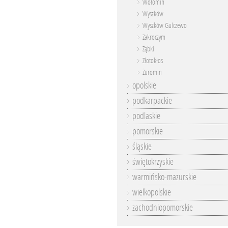
Wołomin
Wyszków
Wyszków Gulczewo
Zakroczym
Ząbki
Złotokłos
Żuromin
opolskie
podkarpackie
podlaskie
pomorskie
śląskie
świętokrzyskie
warmińsko-mazurskie
wielkopolskie
zachodniopomorskie