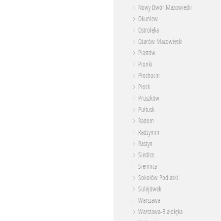
Nowy Dwór Mazowiecki
Okuniew
Ostrołęka
Ożarów Mazowiecki
Piastów
Pionki
Płochocin
Płock
Pruszków
Pułtusk
Radom
Radzymin
Raszyn
Siedlce
Siennica
Sokołów Podlaski
Sulejówek
Warszawa
Warszawa-Białołęka