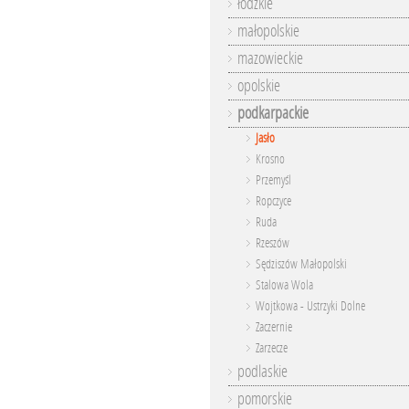
łódzkie
małopolskie
mazowieckie
opolskie
podkarpackie
Jasło
Krosno
Przemyśl
Ropczyce
Ruda
Rzeszów
Sędziszów Małopolski
Stalowa Wola
Wojtkowa - Ustrzyki Dolne
Zaczernie
Zarzecze
podlaskie
pomorskie