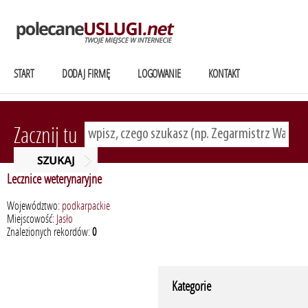
START
DODAJ FIRMĘ
LOGOWANIE
KONTAKT
Zacznij tu
Lecznice weterynaryjne
Województwo:
podkarpackie
Miejscowość:
Jasło
Znalezionych rekordów:
0
Kategorie