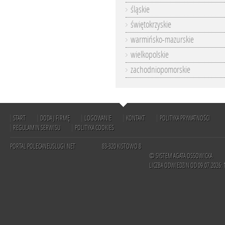
śląskie
świętokrzyskie
warmińsko-mazurskie
wielkopolskie
zachodniopomorskie
START
DODAJ FIRMĘ
LOGOWANIE
KONTAKT
POLITYKA PRYWATNOŚCI
REGULAMIN SERWISU
POLITYKA COOKIES
PORTAL POLECANEUSLUGI.NET
83-320 KISTOWO 8
© SYSTEM AGATA OSSOWICKA
LICZBA ODWIEDZIN OD 09.07.2026: