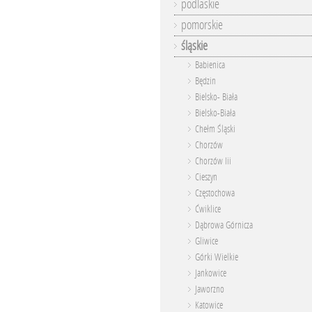
podlaskie
pomorskie
śląskie
Babienica
Będzin
Bielsko- Biała
Bielsko-Biała
Chełm Śląski
Chorzów
Chorzów Iii
Cieszyn
Częstochowa
Ćwiklice
Dąbrowa Górnicza
Gliwice
Górki Wielkie
Jankowice
Jaworzno
Katowice