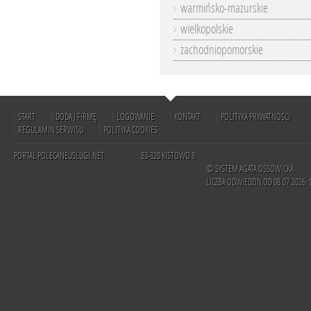
warmińsko-mazurskie
wielkopolskie
zachodniopomorskie
START
DODAJ FIRMĘ
LOGOWANIE
KONTAKT
POLITYKA PRYWATNOŚCI
REGULAMIN SERWISU
POLITYKA COOKIES
PORTAL POLECANEUSLUGI.NET
83-320 KISTOWO 8
© SYSTEM AGATA OSSOWICKA
LICZBA ODWIEDZIN OD 08.07.2026: