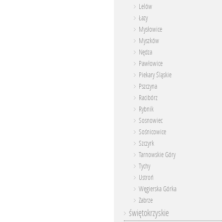
Lelów
Łazy
Mysłowice
Myszków
Nędza
Pawłowice
Piekary Śląskie
Pszczyna
Racibórz
Rybnik
Sosnowiec
Sośnicowice
Szczyrk
Tarnowskie Góry
Tychy
Ustroń
Węgierska Górka
Zabrze
świętokrzyskie