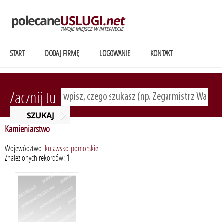
START
DODAJ FIRMĘ
LOGOWANIE
KONTAKT
Zacznij tu
Kamieniarstwo
Województwo:
kujawsko-pomorskie
Znalezionych rekordów:
1