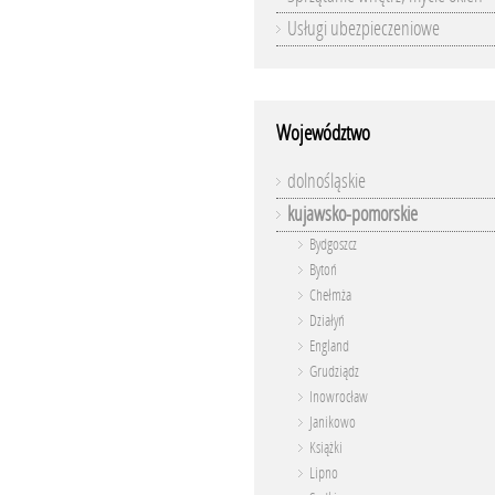
Usługi ubezpieczeniowe
Województwo
dolnośląskie
kujawsko-pomorskie
Bydgoszcz
Bytoń
Chełmża
Działyń
England
Grudziądz
Inowrocław
Janikowo
Książki
Lipno