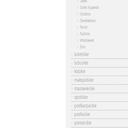
Sadki
Solec Kujawski
Strzelno
Świekatowo
Toruń
Tuchola
Włocławek
Żnin
lubelskie
lubuskie
łódzkie
małopolskie
mazowieckie
opolskie
podkarpackie
podlaskie
pomorskie