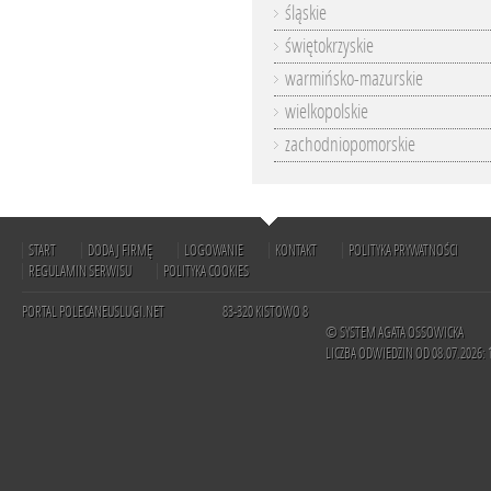
śląskie
świętokrzyskie
warmińsko-mazurskie
wielkopolskie
zachodniopomorskie
START
DODAJ FIRMĘ
LOGOWANIE
KONTAKT
POLITYKA PRYWATNOŚCI
REGULAMIN SERWISU
POLITYKA COOKIES
PORTAL POLECANEUSLUGI.NET
83-320 KISTOWO 8
© SYSTEM AGATA OSSOWICKA
LICZBA ODWIEDZIN OD 08.07.2026: