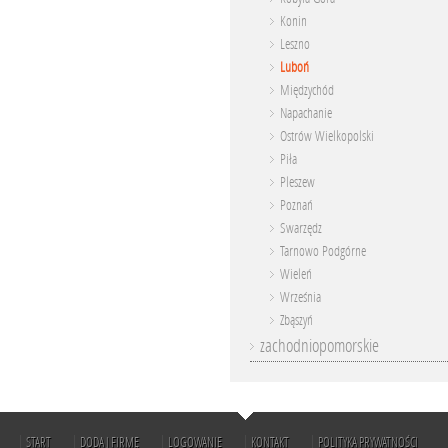
Konin
Leszno
Luboń
Międzychód
Napachanie
Ostrów Wielkopolski
Piła
Pleszew
Poznań
Swarzędz
Tarnowo Podgórne
Wieleń
Września
Zbąszyń
zachodniopomorskie
START
DODAJ FIRMĘ
LOGOWANIE
KONTAKT
POLITYKA PRYWATNOŚCI