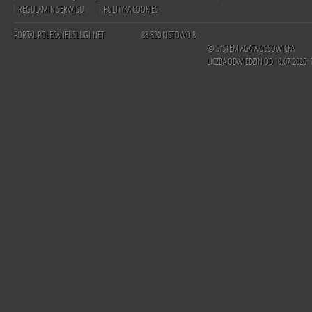
REGULAMIN SERWISU
POLITYKA COOKIES
PORTAL POLECANEUSLUGI.NET
83-320 KISTOWO 8
© SYSTEM AGATA OSSOWICKA
LICZBA ODWIEDZIN OD 10.07.2026: