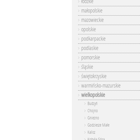
łódzkie
małopolskie
mazowieckie
opolskie
podkarpackie
podlaskie
pomorskie
śląskie
świętokrzyskie
warmińsko-mazurskie
wielkopolskie
Budzyń
Chojno
Gniezno
Godziesze Małe
Kalisz
Kobyla Góra