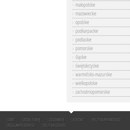
małopolskie
mazowieckie
opolskie
podkarpackie
podlaskie
pomorskie
śląskie
świętokrzyskie
warmińsko-mazurskie
wielkopolskie
zachodniopomorskie
START
DODAJ FIRMĘ
LOGOWANIE
KONTAKT
POLITYKA PRYWATNOŚCI
REGULAMIN SERWISU
POLITYKA COOKIES