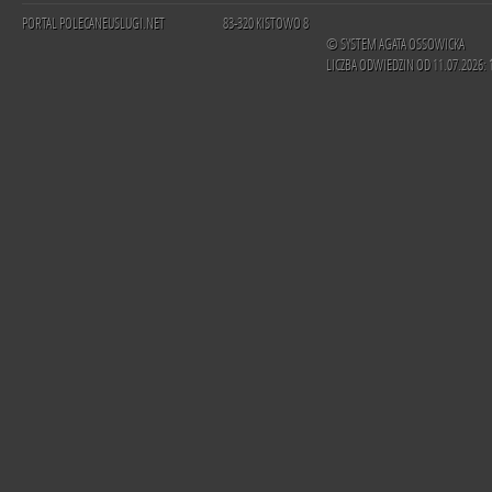
PORTAL POLECANEUSLUGI.NET
83-320 KISTOWO 8
© SYSTEM AGATA OSSOWICKA
LICZBA ODWIEDZIN OD 11.07.2026: