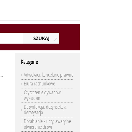
Kategorie
Adwokaci, kancelarie prawne
Biura rachunkowe
Czyszczenie dywanów i
wykładzin
Dezynfekcja, dezynsekcja,
deratyzacja
Dorabianie kluczy, awaryjne
otwieranie drzwi