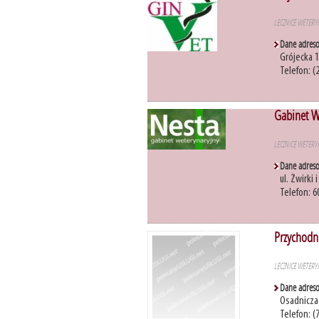
LECZNICE WETERY
Dane adres
Grójecka 
Telefon: (
Gabinet W
LECZNICE WETERY
Dane adres
ul. Żwirki
Telefon: 6
Przychodn
LECZNICE WETERY
Dane adres
Osadnicza 
Telefon: (