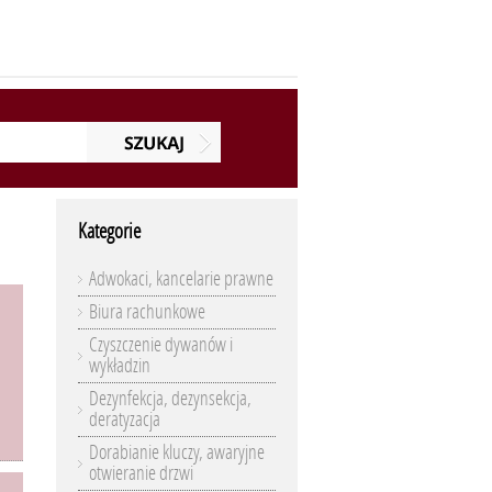
Kategorie
Adwokaci, kancelarie prawne
Biura rachunkowe
Czyszczenie dywanów i
wykładzin
Dezynfekcja, dezynsekcja,
deratyzacja
Dorabianie kluczy, awaryjne
otwieranie drzwi