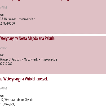
NARYJNE
owe:
118, Warszawa - mazowieckie
22) 824 06 00
eterynaryjny Nesta Magdalena Pakuła
NARYJNE
owe:
 i Wigury 3, Grodzisk Mazowiecki - mazowieckie
02 732 282
ia Weterynaryjna Witold Janeczek
NARYJNE
owe:
12, Wrocław - dolnośląskie
71) 346-61-98