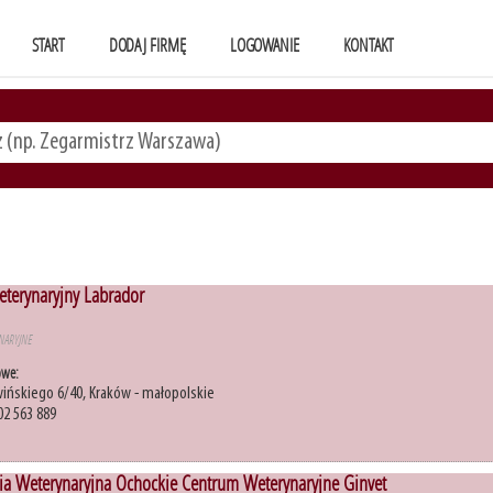
START
DODAJ FIRMĘ
LOGOWANIE
KONTAKT
eterynaryjny Labrador
NARYJNE
owe:
wińskiego 6/40, Kraków - małopolskie
02 563 889
ia Weterynaryjna Ochockie Centrum Weterynaryjne Ginvet