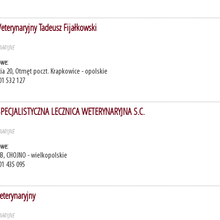
eterynaryjny Tadeusz Fijałkowski
NARYJNE
owe:
cia 20, Otmęt poczt. Krapkowice - opolskie
01 532 127
ECJALISTYCZNA LECZNICA WETERYNARYJNA S.C.
NARYJNE
owe:
B, CHOJNO - wielkopolskie
01 435 095
eterynaryjny
NARYJNE