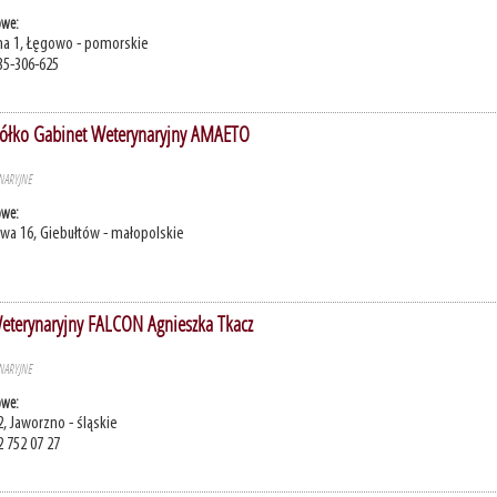
owe:
jna 1, Łęgowo - pomorskie
35-306-625
iółko Gabinet Weterynaryjny AMAETO
NARYJNE
owe:
owa 16, Giebułtów - małopolskie
eterynaryjny FALCON Agnieszka Tkacz
NARYJNE
owe:
2, Jaworzno - śląskie
2 752 07 27