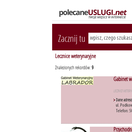
Zacznij tu
Lecznice weterynaryjne
Znalezionych rekordów:
9
Gabinet w
LECZNICE WETERY
Dane adres
ul. Podko
Telefon: 5
Przychodn