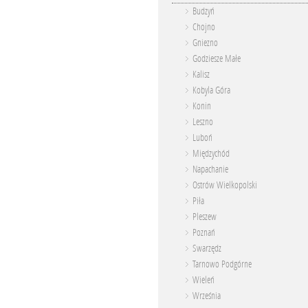
Budzyń
Chojno
Gniezno
Godziesze Małe
Kalisz
Kobyla Góra
Konin
Leszno
Luboń
Międzychód
Napachanie
Ostrów Wielkopolski
Piła
Pleszew
Poznań
Swarzędz
Tarnowo Podgórne
Wieleń
Września