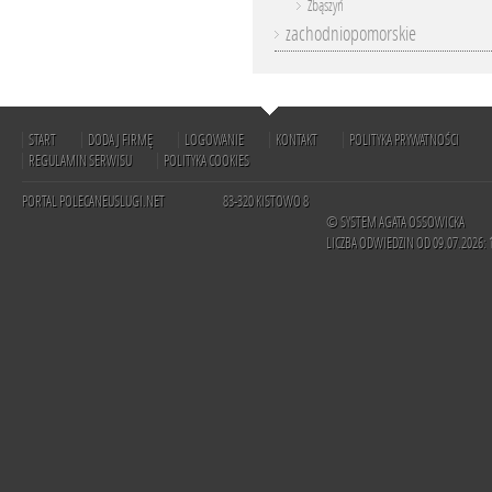
Zbąszyń
zachodniopomorskie
START
DODAJ FIRMĘ
LOGOWANIE
KONTAKT
POLITYKA PRYWATNOŚCI
REGULAMIN SERWISU
POLITYKA COOKIES
PORTAL POLECANEUSLUGI.NET
83-320 KISTOWO 8
© SYSTEM AGATA OSSOWICKA
LICZBA ODWIEDZIN OD 09.07.2026: