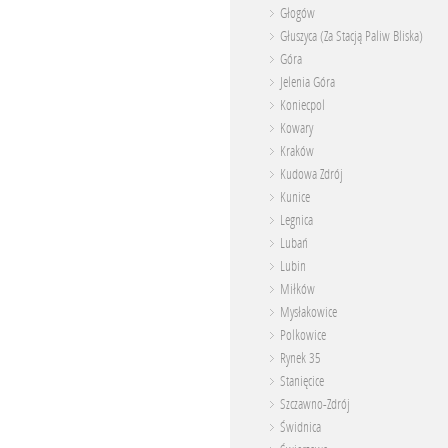
Głogów
Głuszyca (Za Stacją Paliw Bliska)
Góra
Jelenia Góra
Koniecpol
Kowary
Kraków
Kudowa Zdrój
Kunice
Legnica
Lubań
Lubin
Miłków
Mysłakowice
Polkowice
Rynek 35
Stanięcice
Szczawno-Zdrój
Świdnica