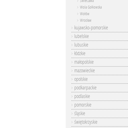
Świerzawa
Wola Gołkowska
Wołów
Wrocław
kujawsko-pomorskie
lubelskie
lubuskie
łódzkie
małopolskie
mazowieckie
opolskie
podkarpackie
podlaskie
pomorskie
śląskie
świętokrzyskie