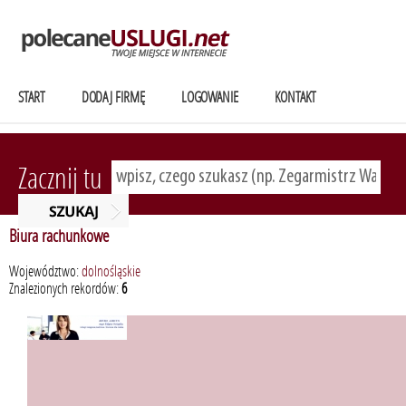
START
DODAJ FIRMĘ
LOGOWANIE
KONTAKT
Zacznij tu
Biura rachunkowe
Województwo:
dolnośląskie
Znalezionych rekordów:
6