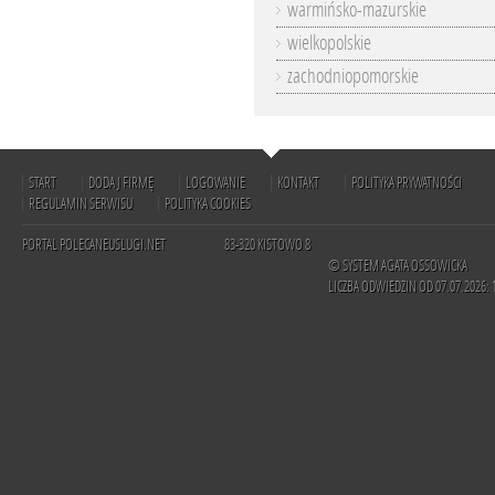
warmińsko-mazurskie
wielkopolskie
zachodniopomorskie
START
DODAJ FIRMĘ
LOGOWANIE
KONTAKT
POLITYKA PRYWATNOŚCI
REGULAMIN SERWISU
POLITYKA COOKIES
PORTAL POLECANEUSLUGI.NET
83-320 KISTOWO 8
© SYSTEM AGATA OSSOWICKA
LICZBA ODWIEDZIN OD 07.07.2026: