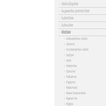
dolnośląskie
kujawsko-pomorskie
lubelskie
lubuskie
łódzkie
Aleksandrów Łódzki
Głowno
Konstantynów Łódzki
Łęczyca
Łódź
Nieborów
Opoczno
Pabianice
Pajęczno
Radomsko
Rawa Mazowiecka
Rąbień Ab
Rzgów