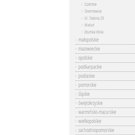
Sczerców
Skierniewice
Ul. Staszica 20
Wieluń
Zduńska Wola
małopolskie
mazowieckie
opolskie
podkarpackie
podlaskie
pomorskie
śląskie
świętokrzyskie
warmińsko-mazurskie
wielkopolskie
zachodniopomorskie