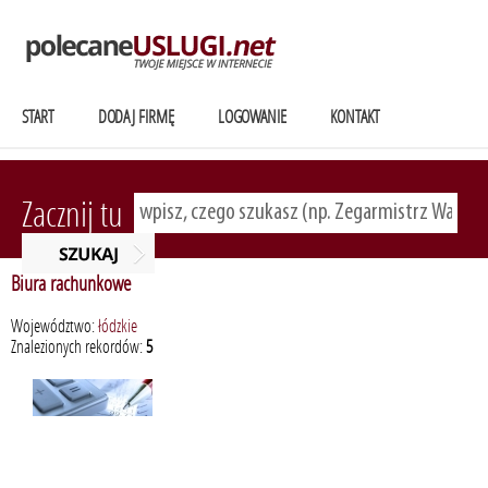
START
DODAJ FIRMĘ
LOGOWANIE
KONTAKT
Zacznij tu
Biura rachunkowe
Województwo:
łódzkie
Znalezionych rekordów:
5