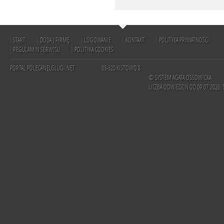
START
DODAJ FIRMĘ
LOGOWANIE
KONTAKT
POLITYKA PRYWATNOŚCI
REGULAMIN SERWISU
POLITYKA COOKIES
PORTAL POLECANEUSLUGI.NET
83-320 KISTOWO 8
© SYSTEM AGATA OSSOWICKA
LICZBA ODWIEDZIN OD 09.07.2026: