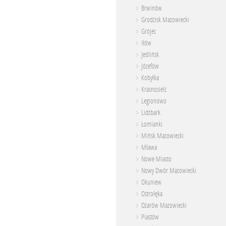
Brwinów
Grodzisk Mazowiecki
Grójec
Iłów
Jedlińsk
Józefów
Kobyłka
Krasnosielc
Legionowo
Lidzbark
Łomianki
Mińsk Mazowiecki
Mława
Nowe Miasto
Nowy Dwór Mazowiecki
Okuniew
Ostrołęka
Ożarów Mazowiecki
Piastów