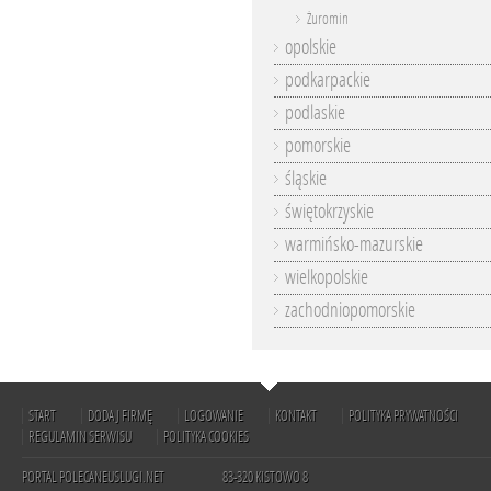
Żuromin
opolskie
podkarpackie
podlaskie
pomorskie
śląskie
świętokrzyskie
warmińsko-mazurskie
wielkopolskie
zachodniopomorskie
START
DODAJ FIRMĘ
LOGOWANIE
KONTAKT
POLITYKA PRYWATNOŚCI
REGULAMIN SERWISU
POLITYKA COOKIES
PORTAL POLECANEUSLUGI.NET
83-320 KISTOWO 8