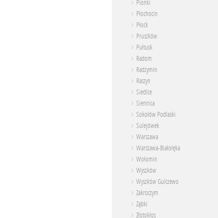
Pionki
Płochocin
Płock
Pruszków
Pułtusk
Radom
Radzymin
Raszyn
Siedlce
Siennica
Sokołów Podlaski
Sulejówek
Warszawa
Warszawa-Białołęka
Wołomin
Wyszków
Wyszków Gulczewo
Zakroczym
Ząbki
Złotokłos