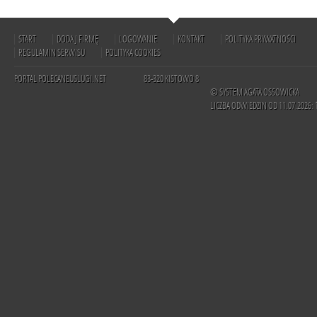
START
DODAJ FIRMĘ
LOGOWANIE
KONTAKT
POLITYKA PRYWATNOŚCI
REGULAMIN SERWISU
POLITYKA COOKIES
PORTAL POLECANEUSLUGI.NET
83-320 KISTOWO 8
© SYSTEM AGATA OSSOWICKA
LICZBA ODWIEDZIN OD 11.07.2026: