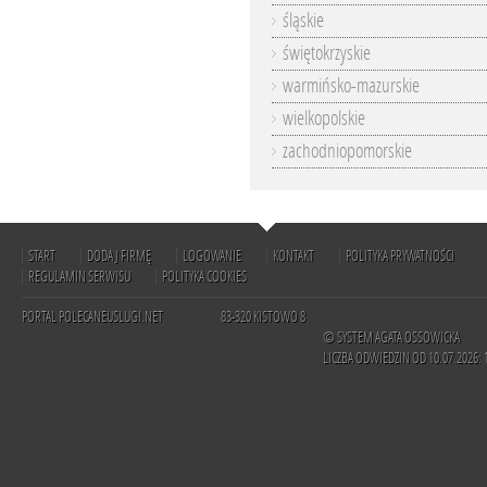
śląskie
świętokrzyskie
warmińsko-mazurskie
wielkopolskie
zachodniopomorskie
START
DODAJ FIRMĘ
LOGOWANIE
KONTAKT
POLITYKA PRYWATNOŚCI
REGULAMIN SERWISU
POLITYKA COOKIES
PORTAL POLECANEUSLUGI.NET
83-320 KISTOWO 8
© SYSTEM AGATA OSSOWICKA
LICZBA ODWIEDZIN OD 10.07.2026: