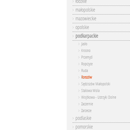
łódzkie
małopolskie
mazowieckie
opolskie
podkarpackie
Jasło
Krosno
Przemyśl
Ropczyce
Ruda
Rzeszów
Sędziszów Małopolski
Stalowa Wola
Wojtkowa - Ustrzyki Dolne
Zaczernie
Zarzecze
podlaskie
pomorskie