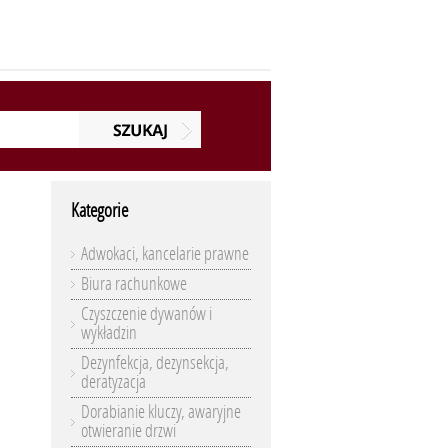
Kategorie
Adwokaci, kancelarie prawne
Biura rachunkowe
Czyszczenie dywanów i
wykładzin
Dezynfekcja, dezynsekcja,
deratyzacja
Dorabianie kluczy, awaryjne
otwieranie drzwi