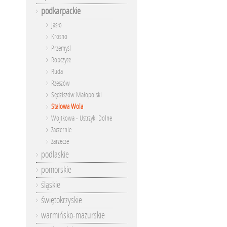
podkarpackie
Jasło
Krosno
Przemyśl
Ropczyce
Ruda
Rzeszów
Sędziszów Małopolski
Stalowa Wola
Wojtkowa - Ustrzyki Dolne
Zaczernie
Zarzecze
podlaskie
pomorskie
śląskie
świętokrzyskie
warmińsko-mazurskie